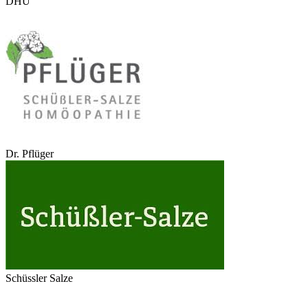
DHU
Dr. Pflüger
Schüssler Salze